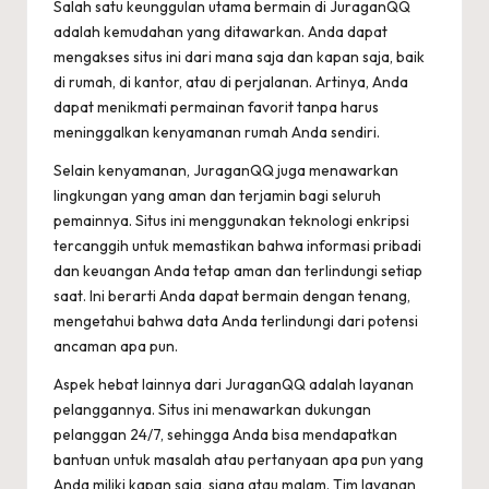
Salah satu keunggulan utama bermain di JuraganQQ
adalah kemudahan yang ditawarkan. Anda dapat
mengakses situs ini dari mana saja dan kapan saja, baik
di rumah, di kantor, atau di perjalanan. Artinya, Anda
dapat menikmati permainan favorit tanpa harus
meninggalkan kenyamanan rumah Anda sendiri.
Selain kenyamanan, JuraganQQ juga menawarkan
lingkungan yang aman dan terjamin bagi seluruh
pemainnya. Situs ini menggunakan teknologi enkripsi
tercanggih untuk memastikan bahwa informasi pribadi
dan keuangan Anda tetap aman dan terlindungi setiap
saat. Ini berarti Anda dapat bermain dengan tenang,
mengetahui bahwa data Anda terlindungi dari potensi
ancaman apa pun.
Aspek hebat lainnya dari JuraganQQ adalah layanan
pelanggannya. Situs ini menawarkan dukungan
pelanggan 24/7, sehingga Anda bisa mendapatkan
bantuan untuk masalah atau pertanyaan apa pun yang
Anda miliki kapan saja, siang atau malam. Tim layanan