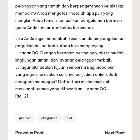
pelanggan yang ramah dan berpengetahuan selalu siap
membantu Anda mengatasi masalah apa pun yang
mungkin Anda temui, memastikan pengalaman bermain
game Anda lancar dan bebas kerumitan.
Jika Anda ingin menambah keseruan dalam pengalaman
perjudian online Anda, Anda bisa mengunjungi
JuraganQQ. Dengan beragam permainan, akses mudah,
lingkungan aman, dan layanan pelanggan terbaik,
JuraganQQ adalah tujuan sempurna bagi siapa pun
yang ingin merasakan serunya perjudian online. Jadi
mengapa menunggu? Daftar hari ini dan mulailah
menikmati semua yang ditawarkan JuraganQQ.
[ad_2]
Tags:
judi bola
pkv games
slot
Post
Previous Post
Next Post