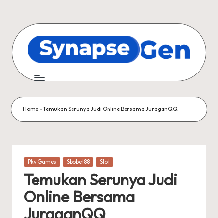
Skip
to
content
Home
»
Temukan Serunya Judi Online Bersama JuraganQQ
Posted
Pkv Games
Sbobet88
Slot
in
Temukan Serunya Judi
Online Bersama
JuraganQQ