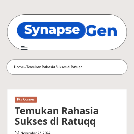
Skip
to
content
Home
»
Temukan Rahasia Sukses di Ratuqq
Posted
Pkv Games
in
Temukan Rahasia
Sukses di Ratuqq
November 26, 2024