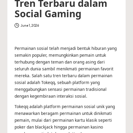
Tren Terbaru dalam
Social Gaming
June 1, 2026
Permainan sosial telah menjadi bentuk hiburan yang
semakin populer, memungkinkan pemain untuk
terhubung dengan teman dan orang asing dari
seluruh dunia sambil menikmati permainan favorit
mereka. Salah satu tren terbaru dalam permainan
sosial adalah Tokeqq, sebuah platform yang
menggabungkan sensasi permainan tradisional
dengan kegembiraan interaksi sosial.
Tokeqq adalah platform permainan sosial unik yang
menawarkan beragam permainan untuk dinikmati
pemain, mulai dari permainan kartu klasik seperti
poker dan blackjack hingga permainan kasino