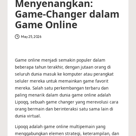
Menyenangkan:
Game-Changer dalam
Game Online
May 25, 2026
Game online menjadi semakin populer dalam
beberapa tahun terakhir, dengan jutaan orang di
seluruh dunia masuk ke komputer atau perangkat
seluler mereka untuk memainkan game favorit
mereka. Salah satu perkembangan terbaru dan
paling menarik dalam dunia game online adalah
Lipoqq, sebuah game changer yang merevolusi cara
orang bermain dan berinteraksi satu sama lain di
dunia virtual.
Lipoqq adalah game online multipemain yang
menggabungkan elemen strategi, keterampilan, dan