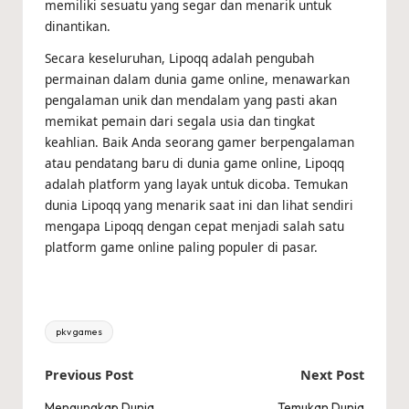
memiliki sesuatu yang segar dan menarik untuk
dinantikan.
Secara keseluruhan, Lipoqq adalah pengubah
permainan dalam dunia game online, menawarkan
pengalaman unik dan mendalam yang pasti akan
memikat pemain dari segala usia dan tingkat
keahlian. Baik Anda seorang gamer berpengalaman
atau pendatang baru di dunia game online, Lipoqq
adalah platform yang layak untuk dicoba. Temukan
dunia Lipoqq yang menarik saat ini dan lihat sendiri
mengapa Lipoqq dengan cepat menjadi salah satu
platform game online paling populer di pasar.
Tags:
pkv games
Post
Previous Post
Next Post
Mengungkap Dunia
Temukan Dunia