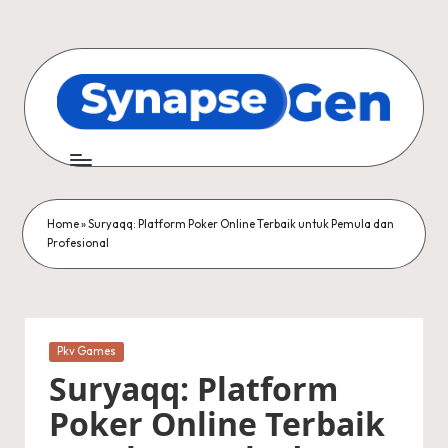
Skip
to
content
Home
»
Suryaqq: Platform Poker Online Terbaik untuk Pemula dan
Profesional
Posted
Pkv Games
in
Suryaqq: Platform
Poker Online Terbaik