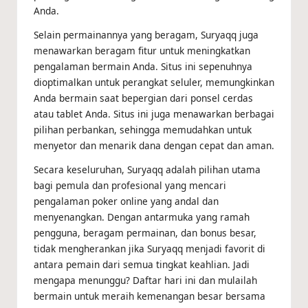
Anda.
Selain permainannya yang beragam, Suryaqq juga
menawarkan beragam fitur untuk meningkatkan
pengalaman bermain Anda. Situs ini sepenuhnya
dioptimalkan untuk perangkat seluler, memungkinkan
Anda bermain saat bepergian dari ponsel cerdas
atau tablet Anda. Situs ini juga menawarkan berbagai
pilihan perbankan, sehingga memudahkan untuk
menyetor dan menarik dana dengan cepat dan aman.
Secara keseluruhan, Suryaqq adalah pilihan utama
bagi pemula dan profesional yang mencari
pengalaman poker online yang andal dan
menyenangkan. Dengan antarmuka yang ramah
pengguna, beragam permainan, dan bonus besar,
tidak mengherankan jika Suryaqq menjadi favorit di
antara pemain dari semua tingkat keahlian. Jadi
mengapa menunggu? Daftar hari ini dan mulailah
bermain untuk meraih kemenangan besar bersama