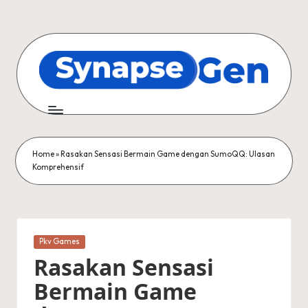
Skip
to
content
Home
»
Rasakan Sensasi Bermain Game dengan SumoQQ: Ulasan
Komprehensif
Posted
Pkv Games
in
Rasakan Sensasi
Bermain Game