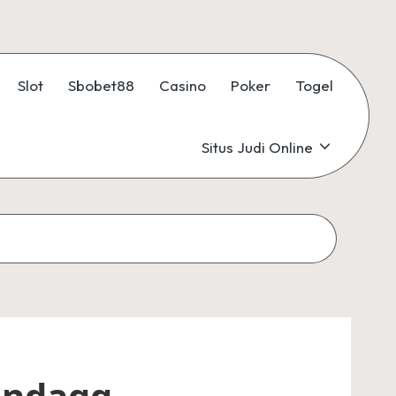
Slot
Sbobet88
Casino
Poker
Togel
Situs Judi Online
endaqq