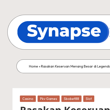
Skip
to
content
Home
»
Rasakan Keseruan Menang Besar di Legend
Posted
Casino
Pkv Games
Sbobet88
Slot
in
Rasakan Keseruan