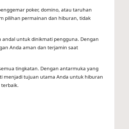
penggemar poker, domino, atau taruhan
pilihan permainan dan hiburan, tidak
 andal untuk dinikmati pengguna. Dengan
ngan Anda aman dan terjamin saat
 semua tingkatan. Dengan antarmuka yang
i menjadi tujuan utama Anda untuk hiburan
terbaik.