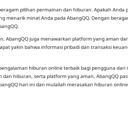
 beragam pilihan permainan dan hiburan. Apakah Anda 
ng menarik minat Anda pada AbangQQ. Dengan beragam 
bangQQ.
ran, AbangQQ juga menawarkan platform yang aman dan
pat yakin bahwa informasi pribadi dan transaksi keua
ngalaman hiburan online terbaik bagi pengguna dari
 dan hiburan, serta platform yang aman, AbangQQ past
angQQ hari ini dan mulailah merasakan hiburan online 