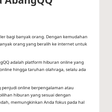
populer bagi banyak orang. Dengan kemudahan
nyak orang yang beralih ke internet untuk
ngQQ adalah platform hiburan online yang
nline hingga taruhan olahraga, selalu ada
 penjudi online berpengalaman atau
lihan hiburan yang sesuai dengan
 mudah, memungkinkan Anda fokus pada hal