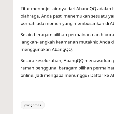
Fitur menonjol lainnya dari AbangQQ adalah
olahraga, Anda pasti menemukan sesuatu ya
pernah ada momen yang membosankan di A
Selain beragam pilihan permainan dan hibu
langkah-langkah keamanan mutakhir, Anda da
menggunakan AbangQQ.
Secara keseluruhan, AbangQQ menawarkan pe
ramah pengguna, beragam pilihan permainan
online. Jadi mengapa menunggu? Daftar ke Ab
pkv games
Tags: