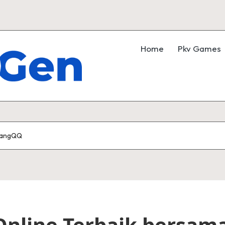
Home
Pkv Games
AbangQQ
Online Terbaik bersa