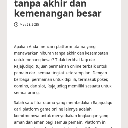
tanpa akhir dan
kemenangan besar
May 28, 2025
Apakah Anda mencari platform utama yang
menawarkan hiburan tanpa akhir dan kesempatan
untuk menang besar? Tidak terlihat lagi dari
Rajajudiqq, tujuan permainan online terbaik untuk
pemain dari semua tingkat keterampilan. Dengan
berbagai permainan untuk dipilih, termasuk poker,
domino, dan slot, Rajajudiqq memiliki sesuatu untuk
semua orang.
Salah satu fitur utama yang membedakan Rajajudiqq
dari platform game online lainnya adalah
komitmennya untuk menyediakan lingkungan yang
aman dan aman bagi semua pemain. Platform ini