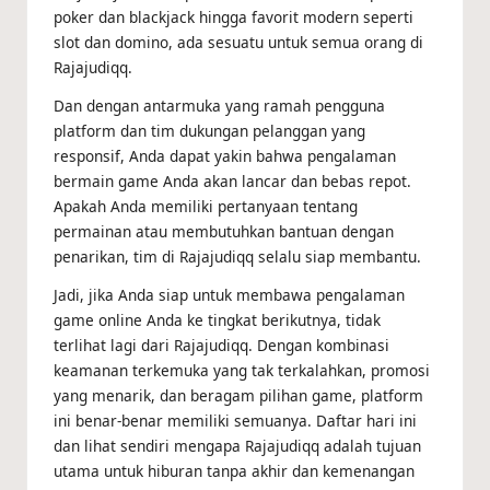
poker dan blackjack hingga favorit modern seperti
slot dan domino, ada sesuatu untuk semua orang di
Rajajudiqq.
Dan dengan antarmuka yang ramah pengguna
platform dan tim dukungan pelanggan yang
responsif, Anda dapat yakin bahwa pengalaman
bermain game Anda akan lancar dan bebas repot.
Apakah Anda memiliki pertanyaan tentang
permainan atau membutuhkan bantuan dengan
penarikan, tim di Rajajudiqq selalu siap membantu.
Jadi, jika Anda siap untuk membawa pengalaman
game online Anda ke tingkat berikutnya, tidak
terlihat lagi dari Rajajudiqq. Dengan kombinasi
keamanan terkemuka yang tak terkalahkan, promosi
yang menarik, dan beragam pilihan game, platform
ini benar-benar memiliki semuanya. Daftar hari ini
dan lihat sendiri mengapa Rajajudiqq adalah tujuan
utama untuk hiburan tanpa akhir dan kemenangan