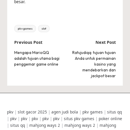
besar.
Tags:
pkv games
slot
Post
Previous Post
Next Post
navigation
Mengapa MarioQQ
Ratujudiqq: tujuan tujuan
adalah tujuan utama bagi
Anda untuk permainan
penggemar game online
kasino yang
mendebarkan dan
jackpot besar
pkv
|
slot gacor 2025
|
agen judi bola
|
pkv games
|
situs qq
|
pkv
|
pkv
|
pkv
|
pkv
|
pkv
|
situs pkv games
|
poker online
|
situs qq
|
mahjong ways 2
|
mahjong ways 2
|
mahjong