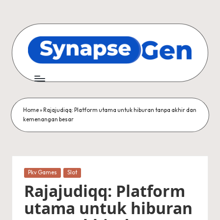
Skip
to
content
Home
»
Rajajudiqq: Platform utama untuk hiburan tanpa akhir dan
kemenangan besar
Posted
Pkv Games
Slot
in
Rajajudiqq: Platform
utama untuk hiburan