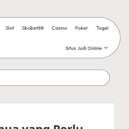
Slot
Sbobet88
Casino
Poker
Togel
Situs Judi Online
mua yang Perlu