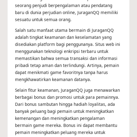
seorang penjudi berpengalaman atau pendatang
baru di dunia perjudian online, JuraganQQ memiliki
sesuatu untuk semua orang.
Salah satu manfaat utama bermain di JuraganQQ
adalah tingkat keamanan dan keselamatan yang
disediakan platform bagi penggunanya. Situs web ini
menggunakan teknologi enkripsi terbaru untuk
memastikan bahwa semua transaksi dan informasi
pribadi tetap aman dan terlindungi. Artinya, pemain
dapat menikmati game favoritnya tanpa harus
mengkhawatirkan keamanan datanya.
Selain fitur keamanan, JuraganQQ juga menawarkan
berbagai bonus dan promosi untuk para pemainnya.
Dari bonus sambutan hingga hadiah loyalitas, ada
banyak peluang bagi pemain untuk meningkatkan
kemenangan dan meningkatkan pengalaman
bermain game mereka. Bonus ini dapat membantu
pemain meningkatkan peluang mereka untuk