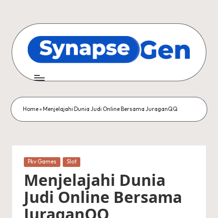
Skip
to
content
Home
»
Menjelajahi Dunia Judi Online Bersama JuraganQQ
Posted
Pkv Games
Slot
in
Menjelajahi Dunia
Judi Online Bersama
JuraganQQ