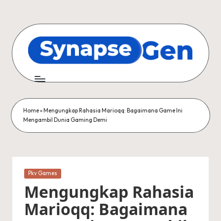
Skip
to
content
Home
»
Mengungkap Rahasia Marioqq: Bagaimana Game Ini
Mengambil Dunia Gaming Demi
Posted
Pkv Games
in
Mengungkap Rahasia
Marioqq: Bagaimana