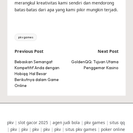
merangkul kreativitas kami sendiri dan mendorong
batas-batas dari apa yang kami pikir mungkin terjadi.
Tags:
pkv games
Post
Previous Post
Next Post
navigation
Bebaskan Semangat
GoldenQQ: Tujuan Utama
Kompetitif Anda dengan
Penggemar Kasino
Hobiqq: Hal Besar
Berikutnya dalam Game
Online
pkv
|
slot gacor 2025
|
agen judi bola
|
pkv games
|
situs qq
|
pkv
|
pkv
|
pkv
|
pkv
|
pkv
|
situs pkv games
|
poker online