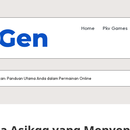
Home
Pkv Games
an: Panduan Utama Anda dalam Permainan Online
a Asikqq yang Menyen