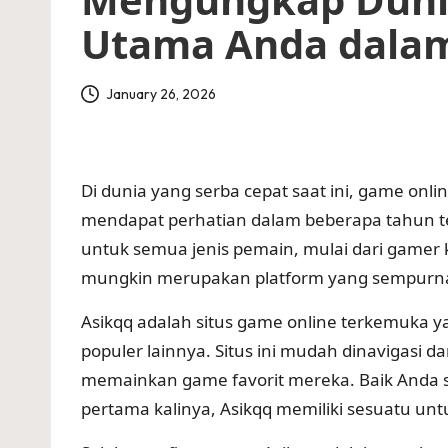
Utama Anda dalam
January 26, 2026
Di dunia yang serba cepat saat ini, game onli
mendapat perhatian dalam beberapa tahun te
untuk semua jenis pemain, mulai dari gamer 
mungkin merupakan platform yang sempurna
Asikqq adalah situs game online terkemuka
populer lainnya. Situs ini mudah dinavig
memainkan game favorit mereka. Baik Anda
pertama kalinya, Asikqq memiliki sesuatu un