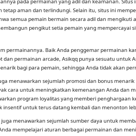
nannya pada permainan yang adil dan keamanan. Situs 
etap aman dan terlindungi. Selain itu, situs ini mem
a semua pemain bermain secara adil dan mengikuti 
embangun pengikut setia pemain yang mempercayai si
gam permainannya. Baik Anda penggemar permainan kart
t dan permainan arcade, Asikqq punya sesuatu untuk An
enarik bagi para pemain, sehingga Anda tidak akan pe
juga menawarkan sejumlah promosi dan bonus menarik 
anyak cara untuk meningkatkan kemenangan Anda dan 
warkan program loyalitas yang memberi penghargaan k
insentif untuk terus datang kembali dan menonton lebi
qq juga menawarkan sejumlah sumber daya untuk memba
nda mempelajari aturan berbagai permainan dan mening