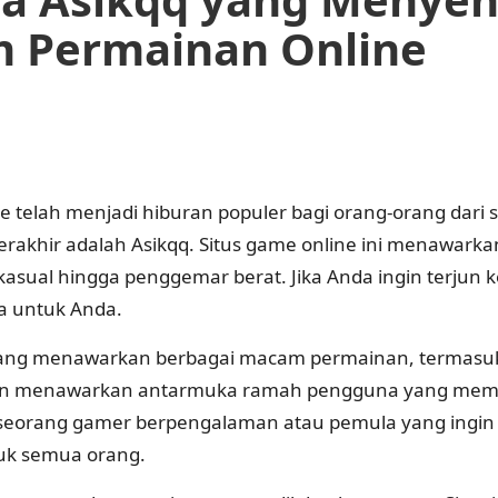
 Permainan Online
ne telah menjadi hiburan populer bagi orang-orang dari s
rakhir adalah Asikqq. Situs game online ini menawar
kasual hingga penggemar berat. Jika Anda ingin terjun 
 untuk Anda.
 yang menawarkan berbagai macam permainan, termasuk
asi dan menawarkan antarmuka ramah pengguna yang 
 seorang gamer berpengalaman atau pemula yang ingin
tuk semua orang.