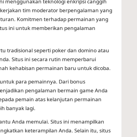
ini menggunakan teknologi enkripsi canggih
pekerjakan tim moderator berpengalaman yang
aturan. Komitmen terhadap permainan yang
tus ini untuk memberikan pengalaman
u tradisional seperti poker dan domino atau
da. Situs ini secara rutin memperbarui
rnah kehabisan permainan baru untuk dicoba.
untuk para pemainnya. Dari bonus
menjadikan pengalaman bermain game Anda
epada pemain atas kelanjutan permainan
h banyak lagi.
ntu Anda memulai. Situs ini menampilkan
katkan keterampilan Anda. Selain itu, situs