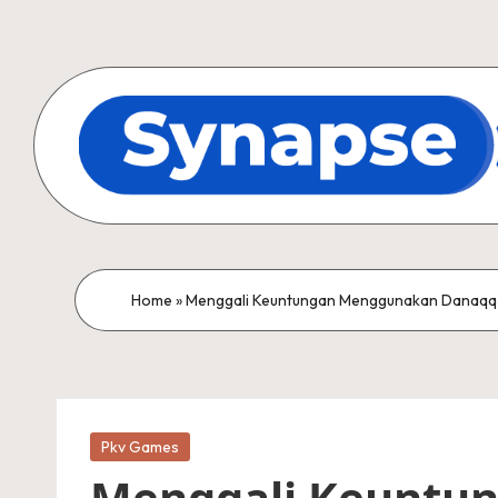
Skip
to
content
Home
»
Menggali Keuntungan Menggunakan Danaqq u
Posted
Pkv Games
in
Menggali Keuntu