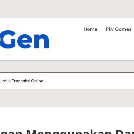
Home
Pkv Games
ntuk Transaksi Online
ngan Menggunakan Da