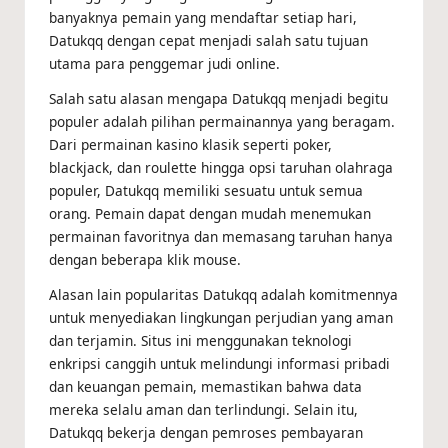
banyaknya pemain yang mendaftar setiap hari,
Datukqq dengan cepat menjadi salah satu tujuan
utama para penggemar judi online.
Salah satu alasan mengapa Datukqq menjadi begitu
populer adalah pilihan permainannya yang beragam.
Dari permainan kasino klasik seperti poker,
blackjack, dan roulette hingga opsi taruhan olahraga
populer, Datukqq memiliki sesuatu untuk semua
orang. Pemain dapat dengan mudah menemukan
permainan favoritnya dan memasang taruhan hanya
dengan beberapa klik mouse.
Alasan lain popularitas Datukqq adalah komitmennya
untuk menyediakan lingkungan perjudian yang aman
dan terjamin. Situs ini menggunakan teknologi
enkripsi canggih untuk melindungi informasi pribadi
dan keuangan pemain, memastikan bahwa data
mereka selalu aman dan terlindungi. Selain itu,
Datukqq bekerja dengan pemroses pembayaran