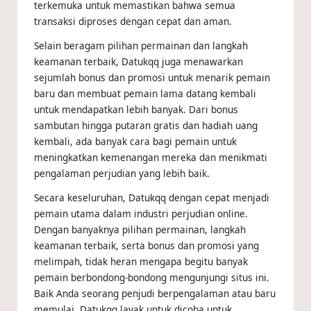
terkemuka untuk memastikan bahwa semua
transaksi diproses dengan cepat dan aman.
Selain beragam pilihan permainan dan langkah
keamanan terbaik, Datukqq juga menawarkan
sejumlah bonus dan promosi untuk menarik pemain
baru dan membuat pemain lama datang kembali
untuk mendapatkan lebih banyak. Dari bonus
sambutan hingga putaran gratis dan hadiah uang
kembali, ada banyak cara bagi pemain untuk
meningkatkan kemenangan mereka dan menikmati
pengalaman perjudian yang lebih baik.
Secara keseluruhan, Datukqq dengan cepat menjadi
pemain utama dalam industri perjudian online.
Dengan banyaknya pilihan permainan, langkah
keamanan terbaik, serta bonus dan promosi yang
melimpah, tidak heran mengapa begitu banyak
pemain berbondong-bondong mengunjungi situs ini.
Baik Anda seorang penjudi berpengalaman atau baru
memulai, Datukqq layak untuk dicoba untuk