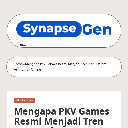
Skip
to
content
Home
»
Mengapa PKV Games Resmi Menjadi Tren Baru Dalam
Permainan Online
Posted
Pkv Games
in
Mengapa PKV Games
Resmi Menjadi Tren