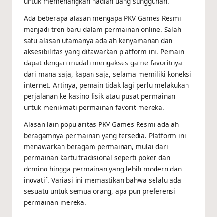
untuk memenangkan hadiah uang sungguhan.
Ada beberapa alasan mengapa PKV Games Resmi
menjadi tren baru dalam permainan online. Salah
satu alasan utamanya adalah kenyamanan dan
aksesibilitas yang ditawarkan platform ini. Pemain
dapat dengan mudah mengakses game favoritnya
dari mana saja, kapan saja, selama memiliki koneksi
internet. Artinya, pemain tidak lagi perlu melakukan
perjalanan ke kasino fisik atau pusat permainan
untuk menikmati permainan favorit mereka.
Alasan lain popularitas PKV Games Resmi adalah
beragamnya permainan yang tersedia. Platform ini
menawarkan beragam permainan, mulai dari
permainan kartu tradisional seperti poker dan
domino hingga permainan yang lebih modern dan
inovatif. Variasi ini memastikan bahwa selalu ada
sesuatu untuk semua orang, apa pun preferensi
permainan mereka.