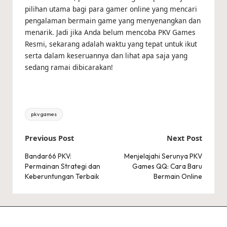
pilihan utama bagi para gamer online yang mencari
pengalaman bermain game yang menyenangkan dan
menarik. Jadi jika Anda belum mencoba PKV Games
Resmi, sekarang adalah waktu yang tepat untuk ikut
serta dalam keseruannya dan lihat apa saja yang
sedang ramai dibicarakan!
Tags:
pkv games
Post
Previous Post
Next Post
navigation
Bandar66 PKV:
Menjelajahi Serunya PKV
Permainan Strategi dan
Games QQ: Cara Baru
Keberuntungan Terbaik
Bermain Online