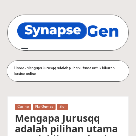
Skip
to
content
Home
»
Mengapa Jurusqq adalah pilihan utama untuk hiburan
kasino online
Posted
Casino
Pkv Games
Slot
in
Mengapa Jurusqq
adalah pilihan utama