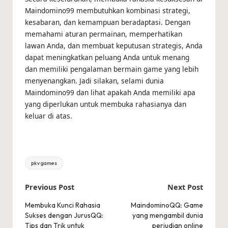
Maindomino99 membutuhkan kombinasi strategi,
kesabaran, dan kemampuan beradaptasi. Dengan
memahami aturan permainan, memperhatikan
lawan Anda, dan membuat keputusan strategis, Anda
dapat meningkatkan peluang Anda untuk menang
dan memiliki pengalaman bermain game yang lebih
menyenangkan. Jadi silakan, selami dunia
Maindomino99 dan lihat apakah Anda memiliki apa
yang diperlukan untuk membuka rahasianya dan
keluar di atas.
Tags:
pkv games
Post
Previous Post
Next Post
navigation
Membuka Kunci Rahasia
MaindominoQQ: Game
Sukses dengan JurusQQ:
yang mengambil dunia
Tips dan Trik untuk
perjudian online