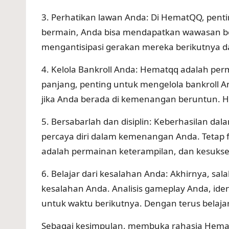
3. Perhatikan lawan Anda: Di HematQQ, pen
bermain, Anda bisa mendapatkan wawasan be
mengantisipasi gerakan mereka berikutnya da
4. Kelola Bankroll Anda: Hematqq adalah per
panjang, penting untuk mengelola bankroll A
jika Anda berada di kemenangan beruntun. H
5. Bersabarlah dan disiplin: Keberhasilan da
percaya diri dalam kemenangan Anda. Tetap 
adalah permainan keterampilan, dan kesukse
6. Belajar dari kesalahan Anda: Akhirnya, sa
kesalahan Anda. Analisis gameplay Anda, ide
untuk waktu berikutnya. Dengan terus belaj
Sebagai kesimpulan, membuka rahasia Hem