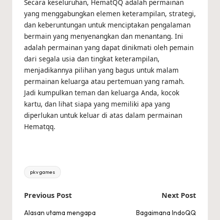
Secara keseluruhan, HematQQ adalah permainan
yang menggabungkan elemen keterampilan, strategi,
dan keberuntungan untuk menciptakan pengalaman
bermain yang menyenangkan dan menantang. Ini
adalah permainan yang dapat dinikmati oleh pemain
dari segala usia dan tingkat keterampilan,
menjadikannya pilihan yang bagus untuk malam
permainan keluarga atau pertemuan yang ramah.
Jadi kumpulkan teman dan keluarga Anda, kocok
kartu, dan lihat siapa yang memiliki apa yang
diperlukan untuk keluar di atas dalam permainan
Hematqq.
Tags:
pkv games
Post
Previous Post
Next Post
navigation
Alasan utama mengapa
Bagaimana IndoQQ