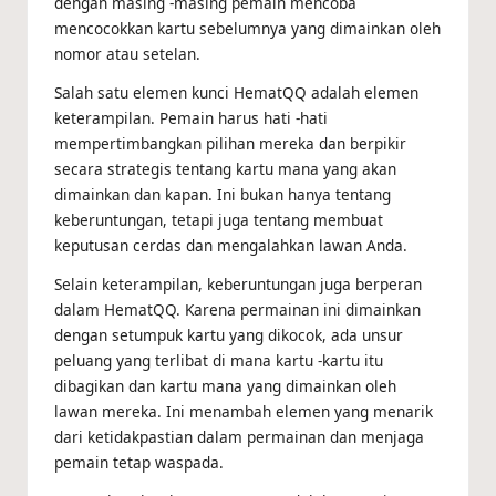
dengan masing -masing pemain mencoba
mencocokkan kartu sebelumnya yang dimainkan oleh
nomor atau setelan.
Salah satu elemen kunci HematQQ adalah elemen
keterampilan. Pemain harus hati -hati
mempertimbangkan pilihan mereka dan berpikir
secara strategis tentang kartu mana yang akan
dimainkan dan kapan. Ini bukan hanya tentang
keberuntungan, tetapi juga tentang membuat
keputusan cerdas dan mengalahkan lawan Anda.
Selain keterampilan, keberuntungan juga berperan
dalam HematQQ. Karena permainan ini dimainkan
dengan setumpuk kartu yang dikocok, ada unsur
peluang yang terlibat di mana kartu -kartu itu
dibagikan dan kartu mana yang dimainkan oleh
lawan mereka. Ini menambah elemen yang menarik
dari ketidakpastian dalam permainan dan menjaga
pemain tetap waspada.