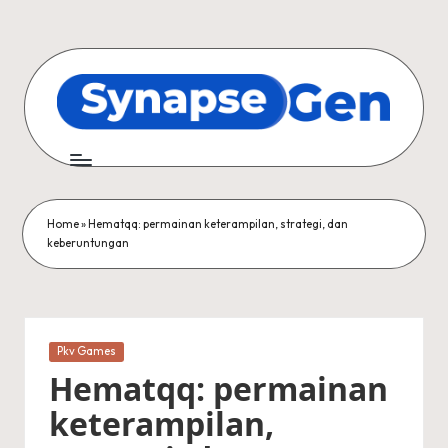
Skip
to
content
Home
»
Hematqq: permainan keterampilan, strategi, dan
keberuntungan
Posted
Pkv Games
in
Hematqq: permainan
keterampilan,