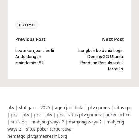
Tags:
pkv games
Post
Previous Post
Next Post
navigation
Lepaskan juara batin
Langkah ke dunia Login
Anda dengan
DominoQQ Utama:
maindomino99
Panduan Pemula untuk
Memulai
pkv
|
slot gacor 2025
|
agen judi bola
|
pkv games
|
situs qq
|
pkv
|
pkv
|
pkv
|
pkv
|
pkv
|
situs pkv games
|
poker online
|
situs qq
|
mahjong ways 2
|
mahjong ways 2
|
mahjong
ways 2
|
situs poker terpercaya
|
hematqq.pkvgamesresmi.org