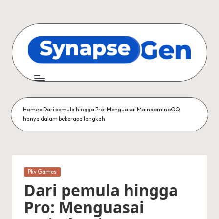
Skip
to
content
Home
»
Dari pemula hingga Pro: Menguasai MaindominoQQ
hanya dalam beberapa langkah
Posted
Pkv Games
in
Dari pemula hingga
Pro: Menguasai