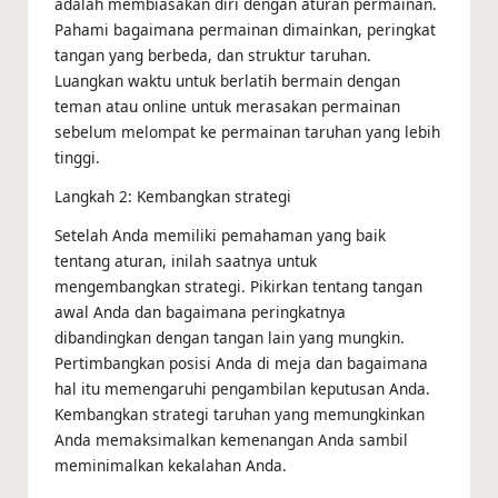
adalah membiasakan diri dengan aturan permainan.
Pahami bagaimana permainan dimainkan, peringkat
tangan yang berbeda, dan struktur taruhan.
Luangkan waktu untuk berlatih bermain dengan
teman atau online untuk merasakan permainan
sebelum melompat ke permainan taruhan yang lebih
tinggi.
Langkah 2: Kembangkan strategi
Setelah Anda memiliki pemahaman yang baik
tentang aturan, inilah saatnya untuk
mengembangkan strategi. Pikirkan tentang tangan
awal Anda dan bagaimana peringkatnya
dibandingkan dengan tangan lain yang mungkin.
Pertimbangkan posisi Anda di meja dan bagaimana
hal itu memengaruhi pengambilan keputusan Anda.
Kembangkan strategi taruhan yang memungkinkan
Anda memaksimalkan kemenangan Anda sambil
meminimalkan kekalahan Anda.