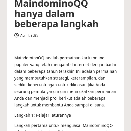
MaindominoQQ
hanya dalam
beberapa langkah
April 1, 2025
MaindominoQQ adalah permainan kartu online
populer yang telah mengambil internet dengan badai
dalam beberapa tahun terakhir. Ini adalah permainan
yang membutuhkan strategi, keterampilan, dan
sedikit keberuntungan untuk dikuasai. Jika Anda
seorang pemula yang ingin meningkatkan permainan
Anda dan menjadi pro, berikut adalah beberapa
langkah untuk membantu Anda sampai di sana.
Langkah 1: Pelajari aturannya
Langkah pertama untuk menguasai MaindominoQQ