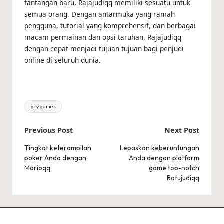
tantangan baru, Rajajudiqq memiliki sesuatu untuk
semua orang. Dengan antarmuka yang ramah
pengguna, tutorial yang komprehensif, dan berbagai
macam permainan dan opsi taruhan, Rajajudiqq
dengan cepat menjadi tujuan tujuan bagi penjudi
online di seluruh dunia.
Tags:
pkv games
Post
Previous Post
Next Post
navigation
Tingkat keterampilan
Lepaskan keberuntungan
poker Anda dengan
Anda dengan platform
Marioqq
game top-notch
Ratujudiqq