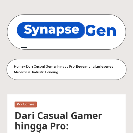
Skip
to
content
Home
»
Dari Casual Gamer hingga Pro: Bagaimana Lintasanqq
Merevolusi Industri Gaming
Posted
Pkv Games
in
Dari Casual Gamer
hingga Pro: