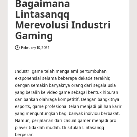
Bagaimana
Lintasanqq
Merevolusi Industri
Gaming
February 10, 2026
Industri game telah mengalami pertumbuhan
eksponensial selama beberapa dekade terakhir,
dengan semakin banyaknya orang dari segala usia
yang beralih ke video game sebagai bentuk hiburan
dan bahkan olahraga kompetitif. Dengan bangkitnya
esports, game profesional telah menjadi pilihan karir
yang menguntungkan bagi banyak individu berbakat.
Namun, perjalanan dari casual gamer menjadi pro
player tidaklah mudah. Di situlah Lintasanqq
berperan.