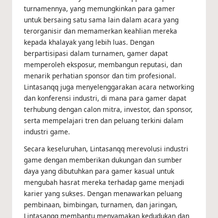
turnamennya, yang memungkinkan para gamer
untuk bersaing satu sama lain dalam acara yang
terorganisir dan memamerkan keahlian mereka
kepada khalayak yang lebih luas. Dengan
berpartisipasi dalam turnamen, gamer dapat
memperoleh eksposur, membangun reputasi, dan
menarik perhatian sponsor dan tim profesional.
Lintasanqq juga menyelenggarakan acara networking
dan konferensi industri, di mana para gamer dapat
terhubung dengan calon mitra, investor, dan sponsor,
serta mempelajari tren dan peluang terkini dalam
industri game.
Secara keseluruhan, Lintasanqq merevolusi industri
game dengan memberikan dukungan dan sumber
daya yang dibutuhkan para gamer kasual untuk
mengubah hasrat mereka terhadap game menjadi
karier yang sukses. Dengan menawarkan peluang
pembinaan, bimbingan, turnamen, dan jaringan,
Lintasanqq membantu menyamakan kedudukan dan