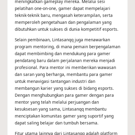
meningkatkan gameplay mereka. Melalui sesi
pelatihan one-on-one, gamer dapat mempelajari
teknik-teknik baru, mengasah keterampilan, serta
memperoleh pengetahuan dan pengalaman yang
dibutuhkan untuk sukses di dunia kompetitif esports.
Selain pembinaan, Lintasanqq juga menawarkan
program mentoring, di mana pemain berpengalaman
dapat membimbing dan mendukung para gamer
pendatang baru dalam perjalanan mereka menjadi
profesional. Para mentor ini memberikan wawasan
dan saran yang berharga, membantu para gamer
untuk menavigasi tantangan industri dan
membangun karier yang sukses di bidang esports.
Dengan menghubungkan para gamer dengan para
mentor yang telah melalui perjuangan dan
kesuksesan yang sama, Lintasanqq membantu
menciptakan komunitas gamer yang suportif yang
dapat saling belajar dan tumbuh bersama.
Fitur utama lainnya dari Lintasanqq adalah platform