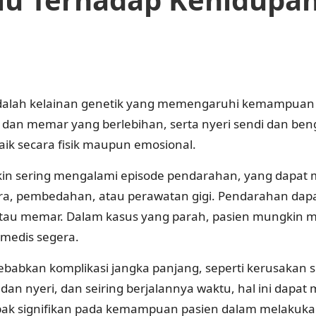
, adalah kelainan genetik yang memengaruhi kemampu
n dan memar yang berlebihan, serta nyeri sendi dan b
aik secara fisik maupun emosional.
kin sering mengalami episode pendarahan, yang dapat 
era, pembedahan, atau perawatan gigi. Pendarahan dapat
ka atau memar. Dalam kasus yang parah, pasien mungki
medis segera.
ebabkan komplikasi jangka panjang, seperti kerusakan 
n nyeri, dan seiring berjalannya waktu, hal ini dapa
pak signifikan pada kemampuan pasien dalam melakukan a