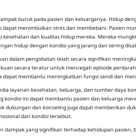
dampak buruk pada pasien dan keluarganya. Hidup den
 dapat menimbulkan stres dan membebani. Pasien mu
 kesehatan dan kualitas hidup mereka. Mereka mungkin
ngan hidup dengan kondisi yang jarang dan sering dis
juan dalam pengobatan telah secara signifikan meningka
kuan secara teratur untuk mencegah episode perdarahan
juga dapat membantu meningkatkan fungsi sendi dan meng
dia layanan kesehatan, keluarga, dan sumber daya kom
ng kondisi ini dapat membantu pasien dan keluarga 
k dukungan dan konseling juga dapat memberikan duk
sional dari kondisi tersebut.
dampak yang signifikan terhadap kehidupan pasien, b