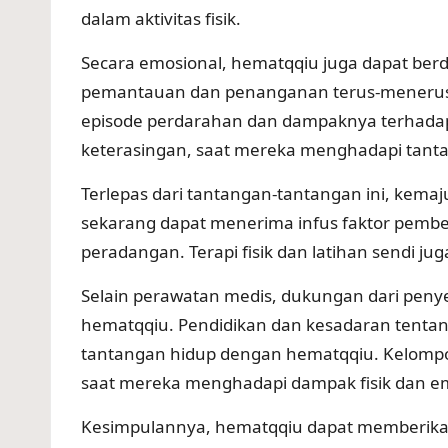
dalam aktivitas fisik.
Secara emosional, hematqqiu juga dapat ber
pemantauan dan penanganan terus-menerus
episode perdarahan dan dampaknya terhadap
keterasingan, saat mereka menghadapi tanta
Terlepas dari tantangan-tantangan ini, kema
sekarang dapat menerima infus faktor pembe
peradangan. Terapi fisik dan latihan sendi 
Selain perawatan medis, dukungan dari penye
hematqqiu. Pendidikan dan kesadaran tenta
tantangan hidup dengan hematqqiu. Kelompo
saat mereka menghadapi dampak fisik dan emo
Kesimpulannya, hematqqiu dapat memberikan 