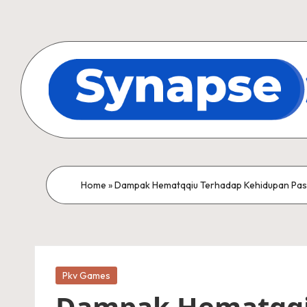
Skip
to
content
Home
»
Dampak Hematqqiu Terhadap Kehidupan Pas
Posted
Pkv Games
in
Dampak Hematqqiu