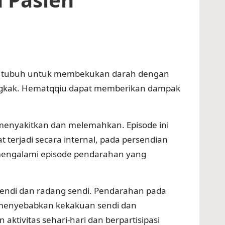
an tubuh untuk membekukan darah dengan
engkak. Hematqqiu dapat memberikan dampak
menyakitkan dan melemahkan. Episode ini
 terjadi secara internal, pada persendian
n mengalami episode pendarahan yang
sendi dan radang sendi. Pendarahan pada
t menyebabkan kekakuan sendi dan
ktivitas sehari-hari dan berpartisipasi