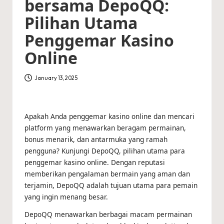
bersama DepoQQ:
Pilihan Utama
Penggemar Kasino
Online
January 13, 2025
Apakah Anda penggemar kasino online dan mencari
platform yang menawarkan beragam permainan,
bonus menarik, dan antarmuka yang ramah
pengguna? Kunjungi DepoQQ, pilihan utama para
penggemar kasino online. Dengan reputasi
memberikan pengalaman bermain yang aman dan
terjamin, DepoQQ adalah tujuan utama para pemain
yang ingin menang besar.
DepoQQ menawarkan berbagai macam permainan