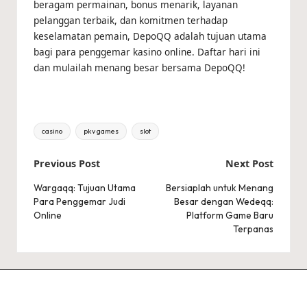
beragam permainan, bonus menarik, layanan
pelanggan terbaik, dan komitmen terhadap
keselamatan pemain, DepoQQ adalah tujuan utama
bagi para penggemar kasino online. Daftar hari ini
dan mulailah menang besar bersama DepoQQ!
Tags:
casino
pkv games
slot
Post
Previous Post
Next Post
navigation
Wargaqq: Tujuan Utama
Bersiaplah untuk Menang
Para Penggemar Judi
Besar dengan Wedeqq:
Online
Platform Game Baru
Terpanas