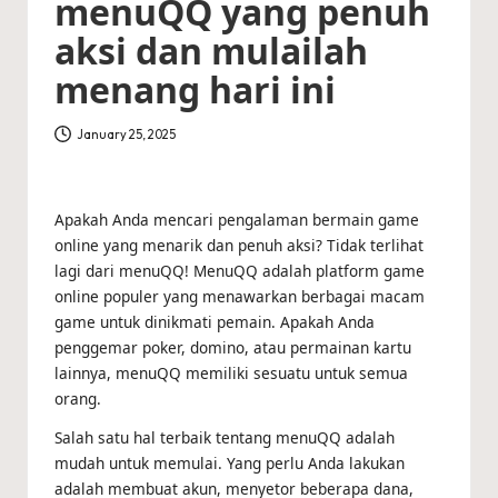
menuQQ yang penuh
aksi dan mulailah
menang hari ini
January 25, 2025
Apakah Anda mencari pengalaman bermain game
online yang menarik dan penuh aksi? Tidak terlihat
lagi dari menuQQ! MenuQQ adalah platform game
online populer yang menawarkan berbagai macam
game untuk dinikmati pemain. Apakah Anda
penggemar poker, domino, atau permainan kartu
lainnya, menuQQ memiliki sesuatu untuk semua
orang.
Salah satu hal terbaik tentang menuQQ adalah
mudah untuk memulai. Yang perlu Anda lakukan
adalah membuat akun, menyetor beberapa dana,