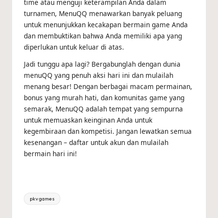
time atau menguji keterampilan Anda dalam
turnamen, MenuQQ menawarkan banyak peluang
untuk menunjukkan kecakapan bermain game Anda
dan membuktikan bahwa Anda memiliki apa yang
diperlukan untuk keluar di atas.
Jadi tunggu apa lagi? Bergabunglah dengan dunia
menuQQ yang penuh aksi hari ini dan mulailah
menang besar! Dengan berbagai macam permainan,
bonus yang murah hati, dan komunitas game yang
semarak, MenuQQ adalah tempat yang sempurna
untuk memuaskan keinginan Anda untuk
kegembiraan dan kompetisi. Jangan lewatkan semua
kesenangan – daftar untuk akun dan mulailah
bermain hari ini!
Tags:
pkv games