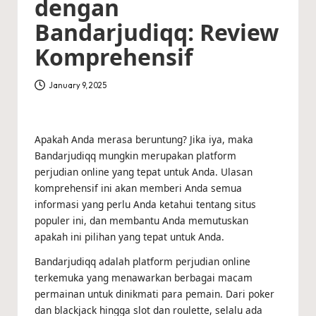
dengan
Bandarjudiqq: Review
Komprehensif
January 9, 2025
Apakah Anda merasa beruntung? Jika iya, maka
Bandarjudiqq mungkin merupakan platform
perjudian online yang tepat untuk Anda. Ulasan
komprehensif ini akan memberi Anda semua
informasi yang perlu Anda ketahui tentang situs
populer ini, dan membantu Anda memutuskan
apakah ini pilihan yang tepat untuk Anda.
Bandarjudiqq adalah platform perjudian online
terkemuka yang menawarkan berbagai macam
permainan untuk dinikmati para pemain. Dari poker
dan blackjack hingga slot dan roulette, selalu ada