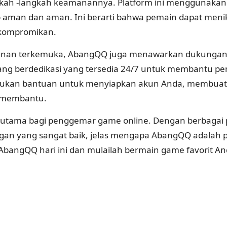
gkah -langkah keamanannya. Platform ini menggunakan 
aman dan aman. Ini berarti bahwa pemain dapat menik
dikompromikan.
manan terkemuka, AbangQQ juga menawarkan dukungan pe
yang berdedikasi yang tersedia 24/7 untuk membantu 
ukan bantuan untuk menyiapkan akun Anda, membuat se
p membantu.
 utama bagi penggemar game online. Dengan berbagai p
 yang sangat baik, jelas mengapa AbangQQ adalah pil
bangQQ hari ini dan mulailah bermain game favorit And