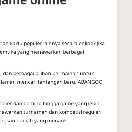
 kartu populer lainnya secara online? Jika
erkemuka yang menawarkan berbagai
dan berbagai pilihan permainan untuk
ngalaman mencari tantangan baru, ABANGQQ
 poker dan domino hingga game yang lebih
menawarkan turnamen dan kompetisi reguler,
ngkan hadiah yang menarik.