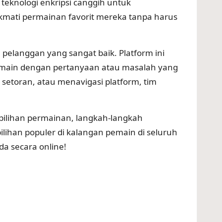
teknologi enkripsi canggih untuk
mati permainan favorit mereka tanpa harus
langgan yang sangat baik. Platform ini
pemain dengan pertanyaan atau masalah yang
toran, atau menavigasi platform, tim
ilihan permainan, langkah-langkah
ihan populer di kalangan pemain di seluruh
a secara online!